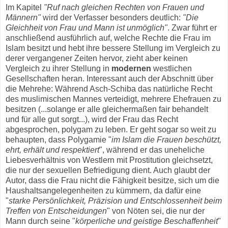
Im Kapitel
"Ruf nach gleichen Rechten von Frauen und
Männern"
wird der Verfasser besonders deutlich:
"Die
Gleichheit von Frau und Mann ist unmöglich"
. Zwar führt er
anschließend ausführlich auf, welche Rechte die Frau im
Islam besitzt und hebt ihre bessere Stellung im Vergleich zu
derer vergangener Zeiten hervor, zieht aber keinen
Vergleich zu ihrer Stellung in
modernen
westlichen
Gesellschaften heran. Interessant auch der Abschnitt über
die Mehrehe: Während Asch-Schiba das natürliche Recht
des muslimischen Mannes verteidigt, mehrere Ehefrauen zu
besitzen (...solange er alle gleichermaßen fair behandelt
und für alle gut sorgt...), wird der Frau das Recht
abgesprochen, polygam zu leben. Er geht sogar so weit zu
behaupten, dass Polygamie "
im Islam die Frauen beschützt,
ehrt, erhält und respektiert
", während er das uneheliche
Liebesverhältnis von Westlern mit Prostitution gleichsetzt,
die nur der sexuellen Befriedigung dient. Auch glaubt der
Autor, dass die Frau nicht die Fähigkeit besitze, sich um die
Haushaltsangelegenheiten zu kümmern, da dafür eine
"
starke Persönlichkeit, Präzision und Entschlossenheit beim
Treffen von Entscheidungen
" von Nöten sei, die nur der
Mann durch seine "
körperliche und geistige Beschaffenheit
"