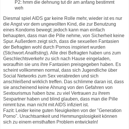
P2: hmm die dehnung tut dir am anfang bestimmt
weh
Diesmal spiel AIDS gar keine Rolle mehr, wieder ist es nur
die Angst vor dem ungewollten Kind, die zur Benutzung
eines Kondoms bewegt; jedoch kann man einfach
behaupten, dass man die Pille nehme, von Sicherheit keine
Spur. Außerdem zeigt sich, dass die sexuellen Fantasien
der Befragten wohl durch Pornos inspiriert wurden
(Stichwort
Analfisting
).
Alle drei Befragten haben uns zum
Geschlechtsverkehr zu sich nach Hause eingeladen,
woraufhin sie uns ihre Fantasien preisgegeben haben. Es
scheint vollkommen normal, dass sich Jugendliche über
Social Networks zum Sex verabreden und sich
anschleißend wirklich treffen. Das schlimme daran ist, dass
sie anscheinend keine Ahnung von den Gefahren von
Sextourismus haben bzw. zu viel Vertrauen zu ihrem
Sexpartner haben und blind glauben, dass man die Pille
nimmt bzw. man nicht mit AIDS infiziert ist.
Fazit: Leider keine guten Neuigkeiten von der "Generation
Porno". Unachtsamkeit und Hemmungslosigkeit können
sich zu einem ernsthaften Problem entwickeln!