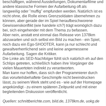
beschäftigen, während Ausstellungen, Dokumentarfilme und
andere klassische Formen der Aufarbeitung oft als
langweilig oder "muffig" empfunden werden. Natürlich ist es
nicht ohne, die Rolle eines Grenzsoldaten übernehmen zu
können, aber gerade der im Spiel heraufbeschworene
Gewissenskonflikt (wie handele ich?) trägt womöglich dazu
bei, sich eingehender mit dem Thema zu befassen.
Aber nein, anstatt erst einmal das Release von 1378km
abzuwarten und sich selbst ein Bild zu machen - ein Spiel,
noch dazu ein Ego-SHOOTER, kann ja nur schlecht und
gewaltverherrlichend sein und keine angemessene
Aufarbeitung. Sagen die Kritiker.
Die Linke als SED-Nachfolger fühlt sich natürlich eh auf den
Schlips getreten, schließlich haben ihre Vorgänger die
vielen Mauertoten indirekt zu verantworten.
Man kann nur hoffen, dass sich der Programmierer durch
das vorurteilsbehaftete Geschimpfe nicht beeindrucken
lässt, zu seinem Werk steht und es - wie auf der Homepage
angekündigt - zu einem späteren Zeitpunkt und mit einer
begleitenden Diskussion veröffentlicht.
Quellen: schnittberichte.com, bild.de, 1378km.de, uokg.de