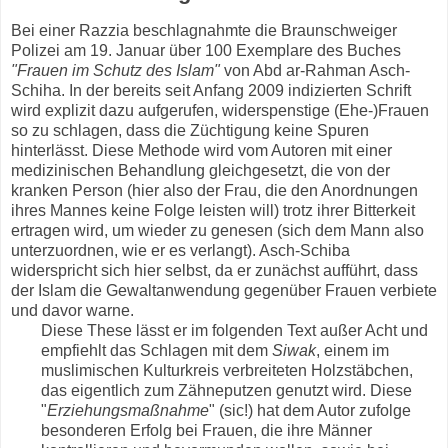
Bei einer Razzia beschlagnahmte die Braunschweiger
Polizei am 19. Januar über 100 Exemplare des Buches
"Frauen im Schutz des Islam"
von Abd ar-Rahman Asch-
Schiha. In der bereits seit Anfang 2009 indizierten Schrift
wird explizit dazu aufgerufen, widerspenstige (Ehe-)Frauen
so zu schlagen, dass die Züchtigung keine Spuren
hinterlässt. Diese Methode wird vom Autoren mit einer
medizinischen Behandlung gleichgesetzt, die von der
kranken Person (hier also der Frau, die den Anordnungen
ihres Mannes keine Folge leisten will) trotz ihrer Bitterkeit
ertragen wird, um wieder zu genesen (sich dem Mann also
unterzuordnen, wie er es verlangt). Asch-Schiba
widerspricht sich hier selbst, da er zunächst aufführt, dass
der Islam die Gewaltanwendung gegenüber Frauen verbiete
und davor warne.
Diese These lässt er im folgenden Text außer Acht und
empfiehlt das Schlagen mit dem
Siwak
, einem im
muslimischen Kulturkreis verbreiteten Holzstäbchen,
das eigentlich zum Zähneputzen genutzt wird. Diese
"
Erziehungsmaßnahme
" (sic!) hat dem Autor zufolge
besonderen Erfolg bei Frauen, die ihre Männer