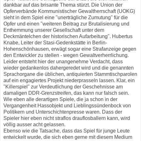
dankbar auf das brisante Thema stürzt. Die Union der
Opferverbände Kommunistischer Gewaltherrschaft (UOKG)
sieht in dem Spiel eine "unerträgliche Zumutung" für die
Opfer und einen "weiteren Beitrag zur Brutalisierung und
Enthemmung unserer Gesellschaft unter dem
Deckmäntelchen der historischen Aufarbeitung". Hubertus
Knabe, Leiter der Stasi-Gedenkstätte in Berlin-
Hohenschönhausen, erwägt sogar eine Strafanzeige gegen
den Entwickler zu stellen - wegen Gewaltverherrlichung.
Leider entsteht hier der unangenehme Verdacht, dass
wieder gedankenlos dahergeredet wird und die genannten
Sprachorgane die üblichen, antiquierten Stammtischparolen
auf ein engagiertes Projekt niederprasseln lassen. Klar, ein
"Killerspiel" zur Verdeutlichung der Geschehnisse am
damaligen DDR-Grenzstreifen, das kann nur falsch sein.
Wie eben alle derartigen Spiele, die ja schon in der
Vergangenheit Hassobjekt und Lieblingssündenbock von
Politikern und Unterschichtenpresse waren. Dass der
Spieler hier eben nicht straflos drauflosballern kann, wird
völlig ausser acht gelassen.
Ebenso wie die Tatsache, dass das Spiel für junge Leute
entwickelt wurde, die sich eben gerne mit diesem Medium