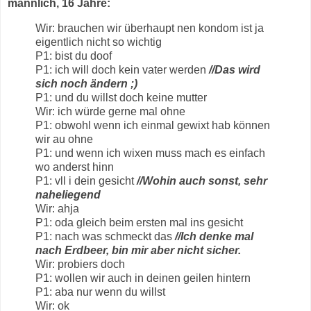
männlich, 16 Jahre:
Wir: brauchen wir überhaupt nen kondom ist ja
eigentlich nicht so wichtig
P1: bist du doof
P1: ich will doch kein vater werden
//Das wird
sich noch ändern ;)
P1: und du willst doch keine mutter
Wir: ich würde gerne mal ohne
P1: obwohl wenn ich einmal gewixt hab können
wir au ohne
P1: und wenn ich wixen muss mach es einfach
wo anderst hinn
P1: vll i dein gesicht
//Wohin auch sonst, sehr
naheliegend
Wir: ahja
P1: oda gleich beim ersten mal ins gesicht
P1: nach was schmeckt das
//Ich denke mal
nach Erdbeer, bin mir aber nicht sicher.
Wir: probiers doch
P1: wollen wir auch in deinen geilen hintern
P1: aba nur wenn du willst
Wir: ok