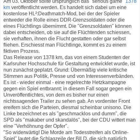
Am 03. Oktober sollte ursprünglich das "serious game"
1378
km
veröffentlicht werden. Es handelt sich dabei um eine
kostenlose HL²:Deathmatch-Mod, bei der der Spieler
entweder die Rolle eines DDR-Grenzsoldaten oder die
eines Flüchtlings übernimmt. Die "Grenzsoldaten" können
dabei entscheiden, ob sie auf die Flüchtenden schiessen,
sie verhaften, ihnen die Flucht gestatten oder gar selbst
fliehen. Erschiesst man Flüchtlinge, kommt es zu einem
fiktiven Prozess.
Das Release von 1378 km, das von einem Studenten der
Karlsruher Hochsschule für Gestaltung entwicklet wurde, ist
nun zunächst geplatzt. Grund: Übermäßig viele kritische
Stimmen aus Politik, Presse und von Interessenverbänden.
Es ist - wieder einmal - eine regelrechte Hetzkampagne
gegen ein Spiel entbrannt; in diesem Fall sogar gegen ein
Unveröffentlichtes, von dem es bisher nur einen
nichtssagenden Trailer zu sehen gab. An vorderster Front
ereifern sich die Parteien, diesmal scheinbar unisono. Die
Linke bezeichnet es als "geschmacklos und dumm", die
SPD als "makaber und skandalös", bei der CDU wittert man
eine "Verhöhnung der Opfer".
"So widerwärtig! Die Morde am Todesstreifen als Online-
Spiel" lautet die Schlagzeile der BILD, die sich natürlich