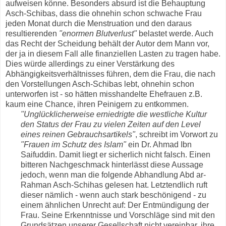
aufweisen könne. Besonders absurd ist die Behauptung
Asch-Schibas, dass die ohnehin schon schwache Frau
jeden Monat durch die Menstruation und den daraus
resultierenden
"enormen Blutverlust"
belastet werde. Auch
das Recht der Scheidung behält der Autor dem Mann vor,
der ja in diesem Fall alle finanziellen Lasten zu tragen habe.
Dies würde allerdings zu einer Verstärkung des
Abhängigkeitsverhältnisses führen, dem die Frau, die nach
den Vorstellungen Asch-Schibas lebt, ohnehin schon
unterworfen ist - so hätten misshandelte Ehefrauen z.B.
kaum eine Chance, ihren Peinigern zu entkommen.
"Unglücklicherweise erniedrigte die westliche Kultur
den Status der Frau zu vielen Zeiten auf den Level
eines reinen Gebrauchsartikels"
, schreibt im Vorwort zu
"Frauen im Schutz des Islam"
ein Dr. Ahmad Ibn
Saifuddin. Damit liegt er sicherlich nicht falsch. Einen
bitteren Nachgeschmack hinterlässt diese Aussage
jedoch, wenn man die folgende Abhandlung Abd ar-
Rahman Asch-Schihas gelesen hat. Letztendlich ruft
dieser nämlich - wenn auch stark beschönigend - zu
einem ähnlichen Unrecht auf: Der Entmündigung der
Frau. Seine Erkenntnisse und Vorschläge sind mit den
Grundsätzen unserer Gesellschaft nicht vereinbar, ihre