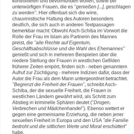
kontrollieren und bevormunden wollen, sowie bei
unterwürfigen Frauen, die es
"genießen [...], geschlagen
zu werden"
. Hier offenbart sich die wirre,
chauvinistische Haltung des Autoren besonders
deutlich, die sich auch in anderen Textpassagen
bemerkbar macht: Obwohl Asch-Schiba im Vorwort die
Rolle der Frau im Islam als Partnerin des Mannes
preist, die
"alle Rechte auf Eigentum,
Geschäftsabschlüsse und die Wahl des Ehemannes"
genießt und sich in mehreren Beispielen über die
niedere Stellung der Frauen in westlichen Gefilden
früherer Zeiten empört, finden sich - neben genanntem
Aufruf zur Züchtigung - mehrere Indizien dafür, dass der
Autor die Frau als dem Mann untergeordnet betrachtet.
"Begrenzt die Freiheit der Frauen"
, schreibt Asch-
Schiba, der die sexuelle Freiheit, die Frauen in
westlichen Ländern gewährt wird, als Schritt zum
Abstieg in kriminelle Sphären deutet ("
Drogen,
Verbrechen und Mädchenhandel
"). Ebenso wettert er
gegen eine gemeinsame Erziehung, die neben jener
sexuellen Freiheit in Europa und den USA
"die Familie
bedroht und die sittlichen Werte und Moral erschüttert"
habe.