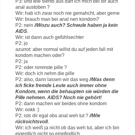
P3: und wie siehts aus darf ich mich bei dir auch
anal austoben ?
Wir: hab ich zwar noch nie gemahcht, aber gerne
Wir: brauch man bei anal nen kondom?
P2: nein
//Wozu auch? Schwule haben ja kein
AIDS
.
Wir: ist dann auch gefühlsechter
P2: jo
azurrot: aber normal willst du auf jeden fall mit
kondom machen oder?
P2: ja
P2: oder nimmste pille ?
Wir: doch ich nehm die pille
P2: also, dann lassen wir das weg
//Was denn
ich ficke fremde Leute auch immer ohne
Kondom, wenn die behaupten sie würden die
Pille nehmen.
AIDS? Noch nie gehört!
P2: dann machen wir beides ohne kondom
Wir: ookk :)
P2: ists dir egal obs anal weh tut ?
//Wie
rücksichtsvoll.
Wir: ich weiß ja nicht ob das weh tut, aber ich bin
eigentlich nicht so empfindlich