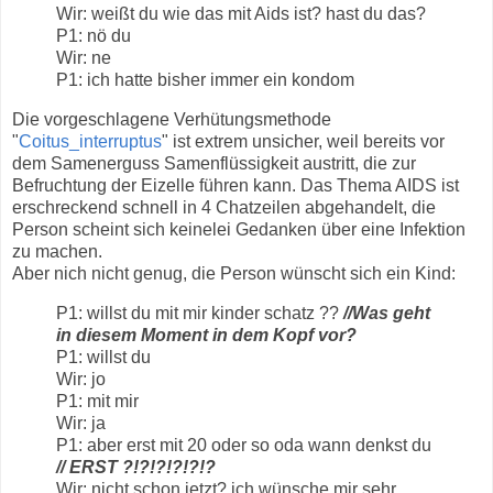
Wir: weißt du wie das mit Aids ist? hast du das?
P1: nö du
Wir: ne
P1: ich hatte bisher immer ein kondom
Die vorgeschlagene Verhütungsmethode
"
Coitus_interruptus
" ist extrem unsicher, weil bereits vor
dem Samenerguss Samenflüssigkeit austritt, die zur
Befruchtung der Eizelle führen kann. Das Thema AIDS ist
erschreckend schnell in 4 Chatzeilen abgehandelt, die
Person scheint sich keinelei Gedanken über eine Infektion
zu machen.
Aber nich nicht genug, die Person wünscht sich ein Kind:
P1: willst du mit mir kinder schatz ??
//Was geht
in diesem Moment in dem Kopf vor?
P1: willst du
Wir: jo
P1: mit mir
Wir: ja
P1: aber erst mit 20 oder so oda wann denkst du
// ERST ?!?!?!?!?!?
Wir: nicht schon jetzt? ich wünsche mir sehr