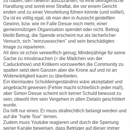
zu haben, den Gewinn auszuzahlen, ist eine betrügerische
Handlung und somit eine Straftat, die vor einem Gericht
enden und zu einer Verurteilung führen könnte (und sollte!).
Da ist es völlig egal, ob man den in Aussicht gestellten
Gewinn, bzw. wie im Falle Desue noch mehr, einer
gemeinnützigen Organisation spendet oder nicht. Betrug
bleibt Betrug, die Spende erscheint nur als lächerlicher
Versuch, sich "reinzuwaschen" und sein beschädigtes
Image zu reparieren.
All dies ist schon verwerflich genug; Minderjährige für seine
Sache zu missbrauchen (= die Mädchen von der
Caduckshow) und Kritikern vorzuwerfen die Community zu
spalten setzt dem Ganzen aber die Krone auf und ist an
Widerwärtigkeit kaum zu überbieten.
Ein kleinlautes Schuldeingeständnis wäre akzeptabel und
angebracht gewesen (Fehler macht schließlich jeder mal!),
aber Simon Desue scheint sich keiner Schuld bewusst zu
sein, obwohl ihm sein Vergehen in allen Details geschildert
wurde.
Da hilft nur eines: Er muss strafrechtlich belangt werden und
auf die "harte Tour" lernen.
Zudem muss Youtube reagieren und durch die Sperrung
seiner Kanäle beweisen, dass Betrüger auf dieser immer